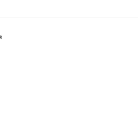
Blumenschmuck in Salzburg
R