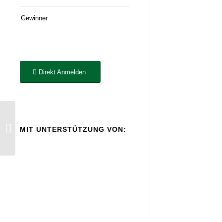
Gewinner
Direkt Anmelden
Landessieger 2023
MIT UNTERSTÜTZUNG VON: