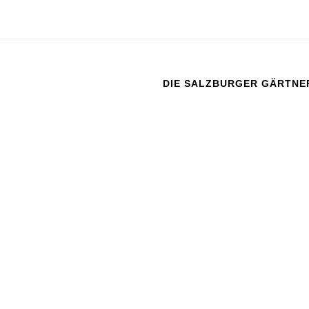
DIE SALZBURGER GÄRTNE