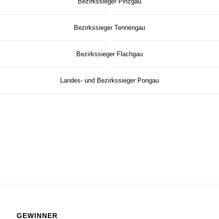
Bezirkssieger Pinzgau
Bezirkssieger Tennengau
Bezirkssieger Flachgau
Landes- und Bezirkssieger Pongau
GEWINNER