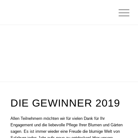
DIE GEWINNER 2019
Allen Teilnehmern möchten wir für vielen Dank für Ihr
Engagement und die liebevolle Pflege Ihrer Blumen und Gärten
sagen. Es ist immer wieder eine Freude die blumige Welt von
Salzburg jedes Jahr aufs neue zu entdecken! Hier unsere