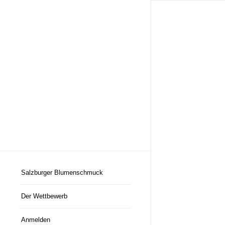
Salzburger Blumenschmuck
Der Wettbewerb
Anmelden