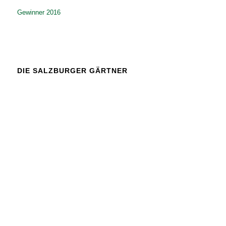
Gewinner 2016
DIE SALZBURGER GÄRTNER