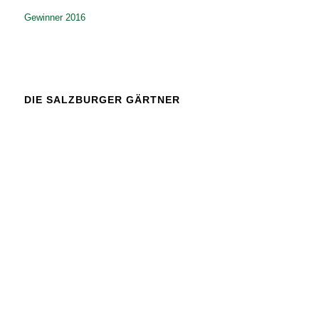
Gewinner 2016
DIE SALZBURGER GÄRTNER