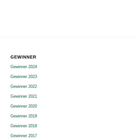
GEWINNER
Gewinner 2024
Gewinner 2023
Gewinner 2022
Gewinner 2021
Gewinner 2020
Gewinner 2019
Gewinner 2018
Gewinner 2017